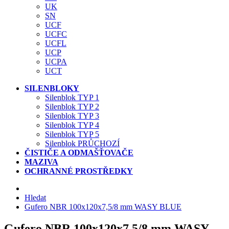
UK
SN
UCF
UCFC
UCFL
UCP
UCPA
UCT
SILENBLOKY
Silenblok TYP 1
Silenblok TYP 2
Silenblok TYP 3
Silenblok TYP 4
Silenblok TYP 5
Silenblok PRŮCHOZÍ
ČISTIČE A ODMAŠŤOVAČE
MAZIVA
OCHRANNÉ PROSTŘEDKY
Hledat
Gufero NBR 100x120x7,5/8 mm WASY BLUE
Gufero NBR 100x120x7,5/8 mm WASY