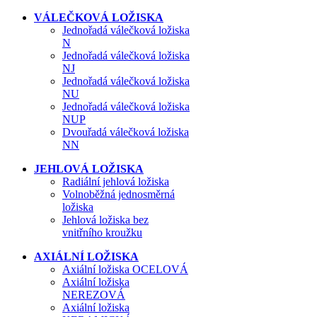
VÁLEČKOVÁ LOŽISKA
Jednořadá válečková ložiska
N
Jednořadá válečková ložiska
NJ
Jednořadá válečková ložiska
NU
Jednořadá válečková ložiska
NUP
Dvouřadá válečková ložiska
NN
JEHLOVÁ LOŽISKA
Radiální jehlová ložiska
Volnoběžná jednosměrná
ložiska
Jehlová ložiska bez
vnitřního kroužku
AXIÁLNÍ LOŽISKA
Axiální ložiska OCELOVÁ
Axiální ložiska
NEREZOVÁ
Axiální ložiska