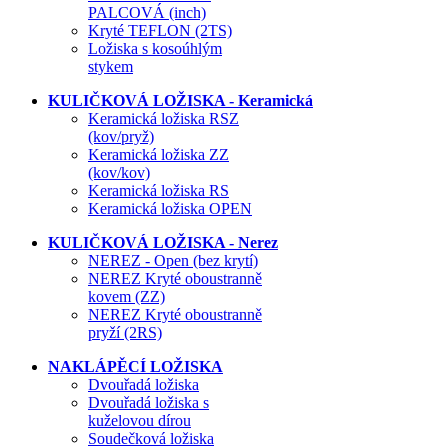
PALCOVÁ (inch)
Kryté TEFLON (2TS)
Ložiska s kosoúhlým
stykem
KULIČKOVÁ LOŽISKA - Keramická
Keramická ložiska RSZ
(kov/pryž)
Keramická ložiska ZZ
(kov/kov)
Keramická ložiska RS
Keramická ložiska OPEN
KULIČKOVÁ LOŽISKA - Nerez
NEREZ - Open (bez krytí)
NEREZ Kryté oboustranně
kovem (ZZ)
NEREZ Kryté oboustranně
pryží (2RS)
NAKLÁPĚCÍ LOŽISKA
Dvouřadá ložiska
Dvouřadá ložiska s
kuželovou dírou
Soudečková ložiska