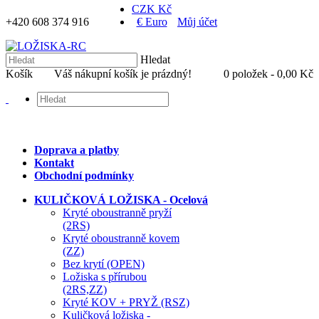
CZK Kč
+420 608 374 916
€ Euro
Můj účet
Hledat
Košík
Váš nákupní košík je prázdný!
0 položek - 0,00 Kč
Doprava a platby
Kontakt
Obchodní podmínky
KULIČKOVÁ LOŽISKA - Ocelová
Kryté oboustranně pryží
(2RS)
Kryté oboustranně kovem
(ZZ)
Bez krytí (OPEN)
Ložiska s přírubou
(2RS,ZZ)
Kryté KOV + PRYŽ (RSZ)
Kuličková ložiska -