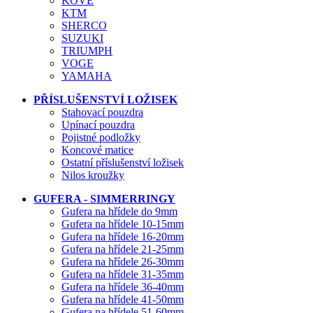
KOVE
KTM
SHERCO
SUZUKI
TRIUMPH
VOGE
YAMAHA
PŘÍSLUŠENSTVÍ LOŽISEK
Stahovací pouzdra
Upínací pouzdra
Pojistné podložky
Koncové matice
Ostatní příslušenství ložisek
Nilos kroužky
GUFERA - SIMMERRINGY
Gufera na hřídele do 9mm
Gufera na hřídele 10-15mm
Gufera na hřídele 16-20mm
Gufera na hřídele 21-25mm
Gufera na hřídele 26-30mm
Gufera na hřídele 31-35mm
Gufera na hřídele 36-40mm
Gufera na hřídele 41-50mm
Gufera na hřídele 51-60mm