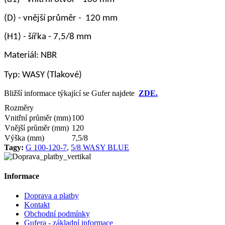
(D)
- vnější průměr
-
120 mm
(H1)
- šířka - 7,5/8 mm
Materiál: NBR
Typ: WASY (Tlakové
)
Bližší informace týkající se Gufer najdete
ZDE.
Rozměry
Vnitřní průměr (mm)
100
Vnější průměr (mm)
120
Výška (mm)
7,5/8
Tagy:
G 100-120-7
,
5/8 WASY BLUE
Informace
Doprava a platby
Kontakt
Obchodní podmínky
Gufera - základní informace