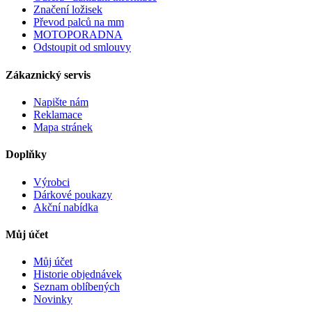
Značení ložisek
Převod palců na mm
MOTOPORADNA
Odstoupit od smlouvy
Zákaznický servis
Napište nám
Reklamace
Mapa stránek
Doplňky
Výrobci
Dárkové poukazy
Akční nabídka
Můj účet
Můj účet
Historie objednávek
Seznam oblíbených
Novinky