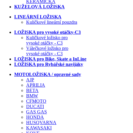
KERAMICKÁ
KUŽELOVÁ LOŽISKA
LINEÁRNÍ LOŽISKA
Kuličkové lineární pouzdra
LOŽISKA pro vysoké otáčky-C3
Kuličkové ložisko pro
vysoké otáčky - C3
Válečkové ložisko pro
vysoké otáčky - C3
LOŽISKA pro Bike, Skate a InLine
LOŽISKA pro Rybářské navijáky
MOTOLOŽISKA / opravné sady
AJP
APRILIA
BETA
BMW
CFMOTO
DUCATI
GAS GAS
HONDA
HUSQVARNA
KAWASAKI