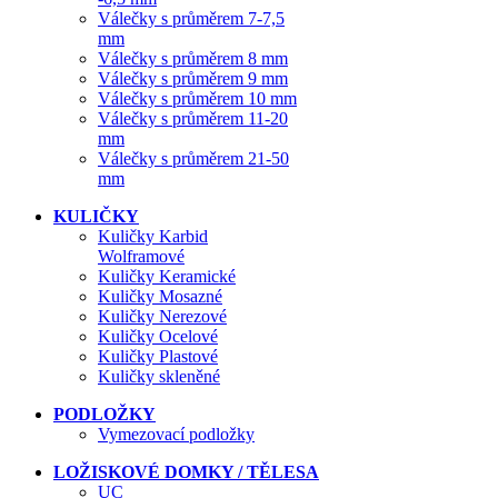
Válečky s průměrem 7-7,5
mm
Válečky s průměrem 8 mm
Válečky s průměrem 9 mm
Válečky s průměrem 10 mm
Válečky s průměrem 11-20
mm
Válečky s průměrem 21-50
mm
KULIČKY
Kuličky Karbid
Wolframové
Kuličky Keramické
Kuličky Mosazné
Kuličky Nerezové
Kuličky Ocelové
Kuličky Plastové
Kuličky skleněné
PODLOŽKY
Vymezovací podložky
LOŽISKOVÉ DOMKY / TĚLESA
UC