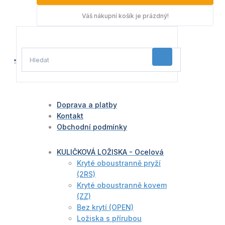
Váš nákupní košík je prázdný!
Doprava a platby
Kontakt
Obchodní podmínky
KULIČKOVÁ LOŽISKA - Ocelová
Kryté oboustranně pryží
(2RS)
Kryté oboustranně kovem
(ZZ)
Bez krytí (OPEN)
Ložiska s přírubou