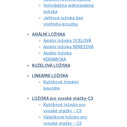
Volnoběžná jednosměrná
ložiska
Jehlová ložiska bez
vnitřního kroužku
AXIÁLNÍ LOŽISKA
Axiální ložiska OCELOVÁ
Axiální ložiska NEREZOVÁ
Axiální ložiska
KERAMICKÁ
KUŽELOVÁ LOŽISKA
LINEÁRNÍ LOŽISKA
Kuličkové lineární
pouzdra
LOŽISKA pro vysoké otáčky-C3
Kuličkové ložisko pro
vysoké otáčky - C3
Válečkové ložisko pro
vysoké otáčky - C3