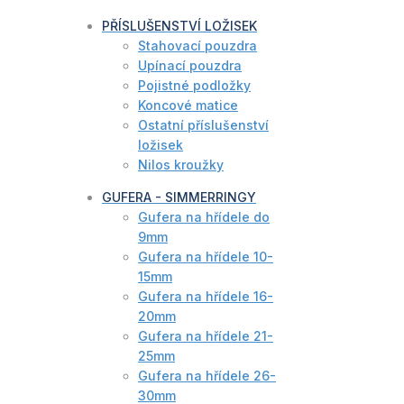
PŘÍSLUŠENSTVÍ LOŽISEK
Stahovací pouzdra
Upínací pouzdra
Pojistné podložky
Koncové matice
Ostatní příslušenství
ložisek
Nilos kroužky
GUFERA - SIMMERRINGY
Gufera na hřídele do
9mm
Gufera na hřídele 10-
15mm
Gufera na hřídele 16-
20mm
Gufera na hřídele 21-
25mm
Gufera na hřídele 26-
30mm