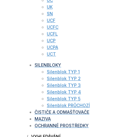
UC
UK
SN
UCF
UCFC
UCFL
UCP
UCPA
UCT
SILENBLOKY
Silenblok TYP 1
Silenblok TYP 2
Silenblok TYP 3
Silenblok TYP 4
Silenblok TYP 5
Silenblok PRŮCHOZÍ
ČISTIČE A ODMAŠŤOVAČE
MAZIVA
OCHRANNÉ PROSTŘEDKY
VYHLEDÁVÁNÍ