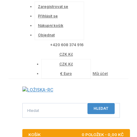
Zaregistrovat se
Přihlásit se
Nákupní košík
Objednat
+420 608 374 916
CZK Kč
CZK Kč
€ Euro
Můj účet
HLEDAT
KOŠÍK
0 POLOŽEK - 0,00 KČ