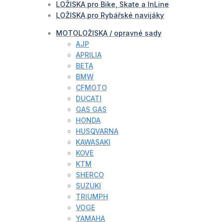
LOŽISKA pro Bike, Skate a InLine
LOŽISKA pro Rybářské navijáky
MOTOLOŽISKA / opravné sady
AJP
APRILIA
BETA
BMW
CFMOTO
DUCATI
GAS GAS
HONDA
HUSQVARNA
KAWASAKI
KOVE
KTM
SHERCO
SUZUKI
TRIUMPH
VOGE
YAMAHA