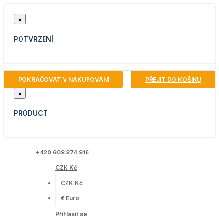
×
POTVRZENÍ
POKRAČOVAT V NÁKUPOVÁNÍ
PŘEJÍT DO KOŠÍKU
×
PRODUCT
+420 608 374 916
CZK Kč
CZK Kč
€ Euro
Přihlásit se