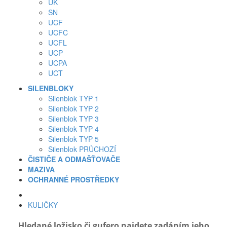
UK
SN
UCF
UCFC
UCFL
UCP
UCPA
UCT
SILENBLOKY
Silenblok TYP 1
Silenblok TYP 2
Silenblok TYP 3
Silenblok TYP 4
Silenblok TYP 5
Silenblok PRŮCHOZÍ
ČISTIČE A ODMAŠŤOVAČE
MAZIVA
OCHRANNÉ PROSTŘEDKY
KULIČKY
Hledané ložisko či gufero najdete zadáním jeho