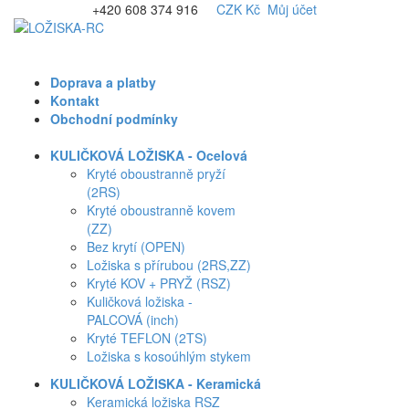
+420 608 374 916
CZK Kč
Můj účet
Doprava a platby
Kontakt
Obchodní podmínky
KULIČKOVÁ LOŽISKA - Ocelová
Kryté oboustranně pryží
(2RS)
Kryté oboustranně kovem
(ZZ)
Bez krytí (OPEN)
Ložiska s přírubou (2RS,ZZ)
Kryté KOV + PRYŽ (RSZ)
Kuličková ložiska -
PALCOVÁ (inch)
Kryté TEFLON (2TS)
Ložiska s kosoúhlým stykem
KULIČKOVÁ LOŽISKA - Keramická
Keramická ložiska RSZ