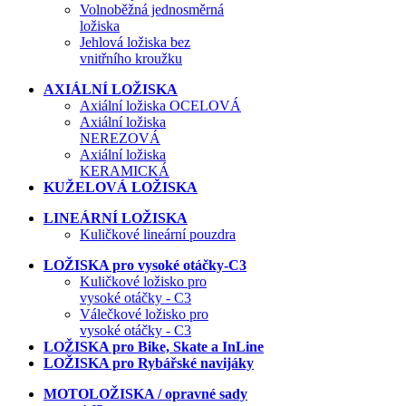
Volnoběžná jednosměrná
ložiska
Jehlová ložiska bez
vnitřního kroužku
AXIÁLNÍ LOŽISKA
Axiální ložiska OCELOVÁ
Axiální ložiska
NEREZOVÁ
Axiální ložiska
KERAMICKÁ
KUŽELOVÁ LOŽISKA
LINEÁRNÍ LOŽISKA
Kuličkové lineární pouzdra
LOŽISKA pro vysoké otáčky-C3
Kuličkové ložisko pro
vysoké otáčky - C3
Válečkové ložisko pro
vysoké otáčky - C3
LOŽISKA pro Bike, Skate a InLine
LOŽISKA pro Rybářské navijáky
MOTOLOŽISKA / opravné sady