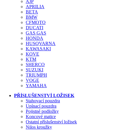
AJP
APRILIA
BETA
BMW
CFMOTO
DUCATI
GAS GAS
HONDA
HUSQVARNA
KAWASAKI
KOVE
KTM
SHERCO
SUZUKI
TRIUMPH
VOGE
YAMAHA
PŘÍSLUŠENSTVÍ LOŽISEK
Stahovací pouzdra
Upínací pouzdra
Pojistné podložky
Koncové matice
Ostatní příslušenství ložisek
Nilos kroužky