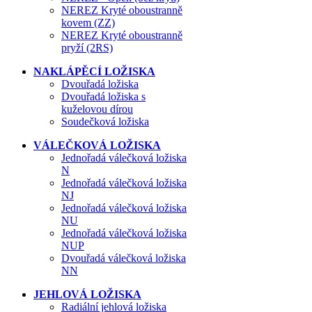
NEREZ Kryté oboustranně
kovem (ZZ)
NEREZ Kryté oboustranně
pryží (2RS)
NAKLÁPĚCÍ LOŽISKA
Dvouřadá ložiska
Dvouřadá ložiska s
kuželovou dírou
Soudečková ložiska
VÁLEČKOVÁ LOŽISKA
Jednořadá válečková ložiska
N
Jednořadá válečková ložiska
NJ
Jednořadá válečková ložiska
NU
Jednořadá válečková ložiska
NUP
Dvouřadá válečková ložiska
NN
JEHLOVÁ LOŽISKA
Radiální jehlová ložiska