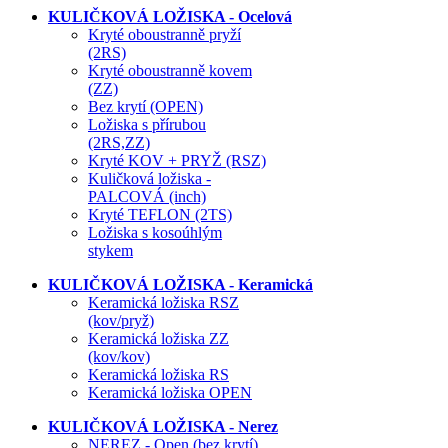
KULIČKOVÁ LOŽISKA - Ocelová
Kryté oboustranně pryží
(2RS)
Kryté oboustranně kovem
(ZZ)
Bez krytí (OPEN)
Ložiska s přírubou
(2RS,ZZ)
Kryté KOV + PRYŽ (RSZ)
Kuličková ložiska -
PALCOVÁ (inch)
Kryté TEFLON (2TS)
Ložiska s kosoúhlým
stykem
KULIČKOVÁ LOŽISKA - Keramická
Keramická ložiska RSZ
(kov/pryž)
Keramická ložiska ZZ
(kov/kov)
Keramická ložiska RS
Keramická ložiska OPEN
KULIČKOVÁ LOŽISKA - Nerez
NEREZ - Open (bez krytí)