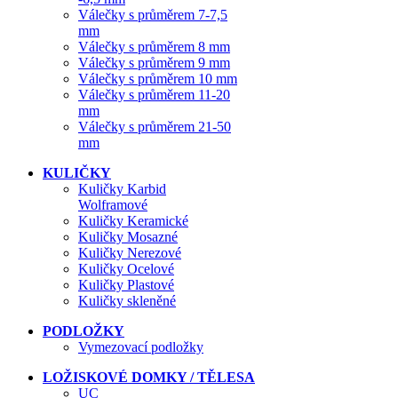
Válečky s průměrem 7-7,5
mm
Válečky s průměrem 8 mm
Válečky s průměrem 9 mm
Válečky s průměrem 10 mm
Válečky s průměrem 11-20
mm
Válečky s průměrem 21-50
mm
KULIČKY
Kuličky Karbid
Wolframové
Kuličky Keramické
Kuličky Mosazné
Kuličky Nerezové
Kuličky Ocelové
Kuličky Plastové
Kuličky skleněné
PODLOŽKY
Vymezovací podložky
LOŽISKOVÉ DOMKY / TĚLESA
UC