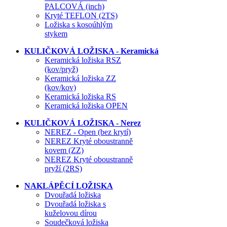
PALCOVÁ (inch)
Kryté TEFLON (2TS)
Ložiska s kosoúhlým
stykem
KULIČKOVÁ LOŽISKA - Keramická
Keramická ložiska RSZ
(kov/pryž)
Keramická ložiska ZZ
(kov/kov)
Keramická ložiska RS
Keramická ložiska OPEN
KULIČKOVÁ LOŽISKA - Nerez
NEREZ - Open (bez krytí)
NEREZ Kryté oboustranně
kovem (ZZ)
NEREZ Kryté oboustranně
pryží (2RS)
NAKLÁPĚCÍ LOŽISKA
Dvouřadá ložiska
Dvouřadá ložiska s
kuželovou dírou
Soudečková ložiska