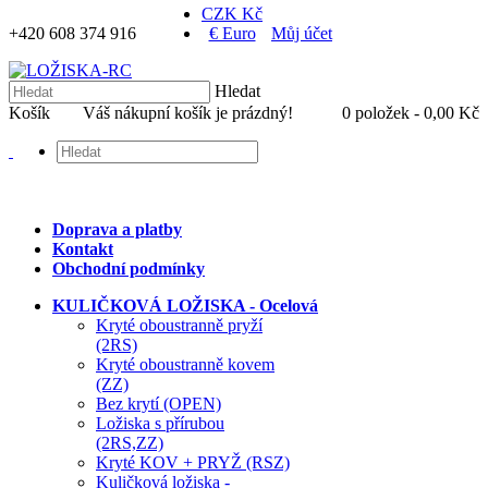
CZK Kč
+420 608 374 916
€ Euro
Můj účet
Hledat
Košík
Váš nákupní košík je prázdný!
0 položek - 0,00 Kč
Doprava a platby
Kontakt
Obchodní podmínky
KULIČKOVÁ LOŽISKA - Ocelová
Kryté oboustranně pryží
(2RS)
Kryté oboustranně kovem
(ZZ)
Bez krytí (OPEN)
Ložiska s přírubou
(2RS,ZZ)
Kryté KOV + PRYŽ (RSZ)
Kuličková ložiska -