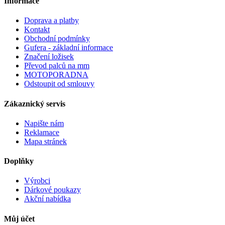
Informace
Doprava a platby
Kontakt
Obchodní podmínky
Gufera - základní informace
Značení ložisek
Převod palců na mm
MOTOPORADNA
Odstoupit od smlouvy
Zákaznický servis
Napište nám
Reklamace
Mapa stránek
Doplňky
Výrobci
Dárkové poukazy
Akční nabídka
Můj účet