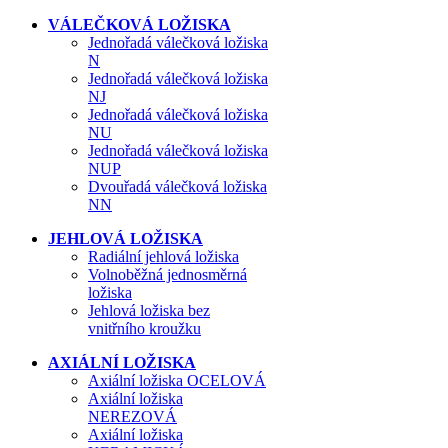
VÁLEČKOVÁ LOŽISKA
Jednořadá válečková ložiska
N
Jednořadá válečková ložiska
NJ
Jednořadá válečková ložiska
NU
Jednořadá válečková ložiska
NUP
Dvouřadá válečková ložiska
NN
JEHLOVÁ LOŽISKA
Radiální jehlová ložiska
Volnoběžná jednosměrná
ložiska
Jehlová ložiska bez
vnitřního kroužku
AXIÁLNÍ LOŽISKA
Axiální ložiska OCELOVÁ
Axiální ložiska
NEREZOVÁ
Axiální ložiska