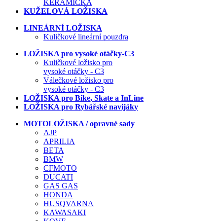
KERAMICKÁ
KUŽELOVÁ LOŽISKA
LINEÁRNÍ LOŽISKA
Kuličkové lineární pouzdra
LOŽISKA pro vysoké otáčky-C3
Kuličkové ložisko pro
vysoké otáčky - C3
Válečkové ložisko pro
vysoké otáčky - C3
LOŽISKA pro Bike, Skate a InLine
LOŽISKA pro Rybářské navijáky
MOTOLOŽISKA / opravné sady
AJP
APRILIA
BETA
BMW
CFMOTO
DUCATI
GAS GAS
HONDA
HUSQVARNA
KAWASAKI