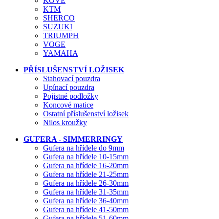
KOVE
KTM
SHERCO
SUZUKI
TRIUMPH
VOGE
YAMAHA
PŘÍSLUŠENSTVÍ LOŽISEK
Stahovací pouzdra
Upínací pouzdra
Pojistné podložky
Koncové matice
Ostatní příslušenství ložisek
Nilos kroužky
GUFERA - SIMMERRINGY
Gufera na hřídele do 9mm
Gufera na hřídele 10-15mm
Gufera na hřídele 16-20mm
Gufera na hřídele 21-25mm
Gufera na hřídele 26-30mm
Gufera na hřídele 31-35mm
Gufera na hřídele 36-40mm
Gufera na hřídele 41-50mm
Gufera na hřídele 51-60mm