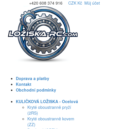
+420 608 374 916
CZK Kč
Můj účet
Doprava a platby
Kontakt
Obchodní podmínky
KULIČKOVÁ LOŽISKA - Ocelová
Kryté oboustranně pryží
(2RS)
Kryté oboustranně kovem
(ZZ)