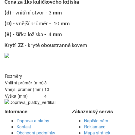
Cena za 1ks kuličkového ložiska
(d)
- vnitřní otvor - 3
mm
(D)
- vnější průměr
-
10
mm
(B)
- šířka ložiska - 4
mm
Krytí ZZ
- kryté oboustranně kovem
Rozměry
Vnitřní průměr (mm)
3
Vnější průměr (mm)
10
Výška (mm)
4
Informace
Zákaznický servis
Doprava a platby
Napište nám
Kontakt
Reklamace
Obchodní podmínky
Mapa stránek