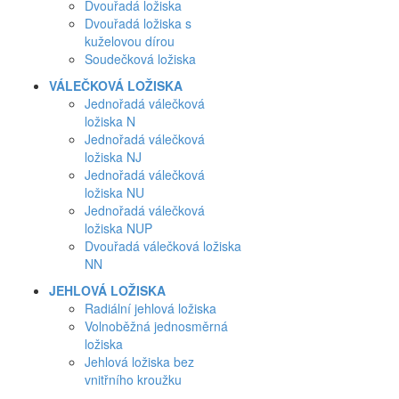
Dvouřadá ložiska
Dvouřadá ložiska s
kuželovou dírou
Soudečková ložiska
VÁLEČKOVÁ LOŽISKA
Jednořadá válečková
ložiska N
Jednořadá válečková
ložiska NJ
Jednořadá válečková
ložiska NU
Jednořadá válečková
ložiska NUP
Dvouřadá válečková ložiska
NN
JEHLOVÁ LOŽISKA
Radiální jehlová ložiska
Volnoběžná jednosměrná
ložiska
Jehlová ložiska bez
vnitřního kroužku