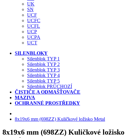
UK
SN
UCF
UCFC
UCFL
UCP
UCPA
UCT
SILENBLOKY
Silenblok TYP 1
Silenblok TYP 2
Silenblok TYP 3
Silenblok TYP 4
Silenblok TYP 5
Silenblok PRŮCHOZÍ
ČISTIČE A ODMAŠŤOVAČE
MAZIVA
OCHRANNÉ PROSTŘEDKY
8x19x6 mm (698ZZ) Kuličkové ložisko Metal
8x19x6 mm (698ZZ) Kuličkové ložisko