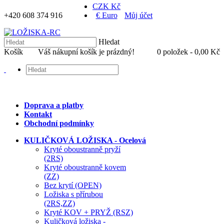
CZK Kč
+420 608 374 916
€ Euro
Můj účet
Hledat
Košík
Váš nákupní košík je prázdný!
0 položek - 0,00 Kč
Doprava a platby
Kontakt
Obchodní podmínky
KULIČKOVÁ LOŽISKA - Ocelová
Kryté oboustranně pryží
(2RS)
Kryté oboustranně kovem
(ZZ)
Bez krytí (OPEN)
Ložiska s přírubou
(2RS,ZZ)
Kryté KOV + PRYŽ (RSZ)
Kuličková ložiska -