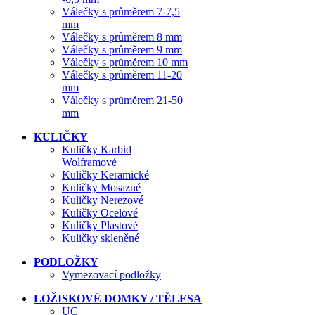
Válečky s průměrem 7-7,5
mm
Válečky s průměrem 8 mm
Válečky s průměrem 9 mm
Válečky s průměrem 10 mm
Válečky s průměrem 11-20
mm
Válečky s průměrem 21-50
mm
KULIČKY
Kuličky Karbid
Wolframové
Kuličky Keramické
Kuličky Mosazné
Kuličky Nerezové
Kuličky Ocelové
Kuličky Plastové
Kuličky skleněné
PODLOŽKY
Vymezovací podložky
LOŽISKOVÉ DOMKY / TĚLESA
UC