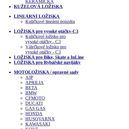
KERAMICKÁ
KUŽELOVÁ LOŽISKA
LINEÁRNÍ LOŽISKA
Kuličkové lineární pouzdra
LOŽISKA pro vysoké otáčky-C3
Kuličkové ložisko pro
vysoké otáčky - C3
Válečkové ložisko pro
vysoké otáčky - C3
LOŽISKA pro Bike, Skate a InLine
LOŽISKA pro Rybářské navijáky
MOTOLOŽISKA / opravné sady
AJP
APRILIA
BETA
BMW
CFMOTO
DUCATI
GAS GAS
HONDA
HUSQVARNA
KAWASAKI