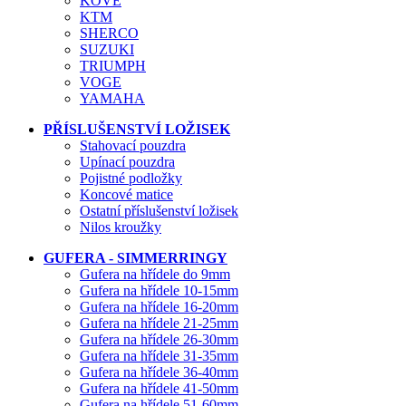
KOVE
KTM
SHERCO
SUZUKI
TRIUMPH
VOGE
YAMAHA
PŘÍSLUŠENSTVÍ LOŽISEK
Stahovací pouzdra
Upínací pouzdra
Pojistné podložky
Koncové matice
Ostatní příslušenství ložisek
Nilos kroužky
GUFERA - SIMMERRINGY
Gufera na hřídele do 9mm
Gufera na hřídele 10-15mm
Gufera na hřídele 16-20mm
Gufera na hřídele 21-25mm
Gufera na hřídele 26-30mm
Gufera na hřídele 31-35mm
Gufera na hřídele 36-40mm
Gufera na hřídele 41-50mm
Gufera na hřídele 51-60mm