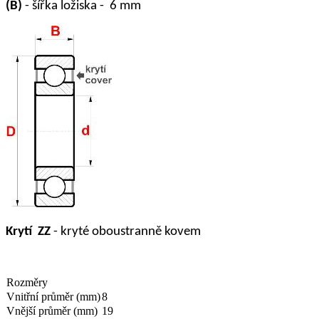
(B)
- šířka ložiska - 6 mm
Krytí ZZ
- kryté oboustranně kovem
Rozměry
Vnitřní průměr (mm)
8
Vnější průměr (mm)
19