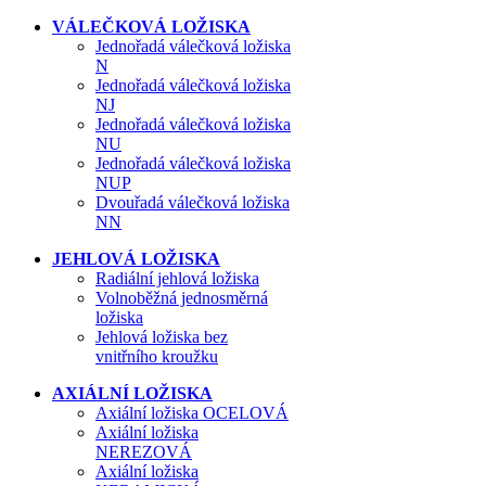
VÁLEČKOVÁ LOŽISKA
Jednořadá válečková ložiska
N
Jednořadá válečková ložiska
NJ
Jednořadá válečková ložiska
NU
Jednořadá válečková ložiska
NUP
Dvouřadá válečková ložiska
NN
JEHLOVÁ LOŽISKA
Radiální jehlová ložiska
Volnoběžná jednosměrná
ložiska
Jehlová ložiska bez
vnitřního kroužku
AXIÁLNÍ LOŽISKA
Axiální ložiska OCELOVÁ
Axiální ložiska
NEREZOVÁ
Axiální ložiska