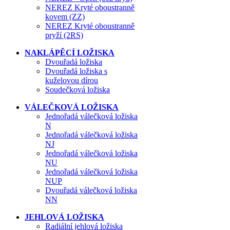
NEREZ Kryté oboustranně
kovem (ZZ)
NEREZ Kryté oboustranně
pryží (2RS)
NAKLÁPĚCÍ LOŽISKA
Dvouřadá ložiska
Dvouřadá ložiska s
kuželovou dírou
Soudečková ložiska
VÁLEČKOVÁ LOŽISKA
Jednořadá válečková ložiska
N
Jednořadá válečková ložiska
NJ
Jednořadá válečková ložiska
NU
Jednořadá válečková ložiska
NUP
Dvouřadá válečková ložiska
NN
JEHLOVÁ LOŽISKA
Radiální jehlová ložiska