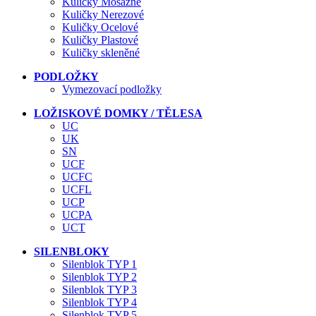
Kuličky Mosazné
Kuličky Nerezové
Kuličky Ocelové
Kuličky Plastové
Kuličky skleněné
PODLOŽKY
Vymezovací podložky
LOŽISKOVÉ DOMKY / TĚLESA
UC
UK
SN
UCF
UCFC
UCFL
UCP
UCPA
UCT
SILENBLOKY
Silenblok TYP 1
Silenblok TYP 2
Silenblok TYP 3
Silenblok TYP 4
Silenblok TYP 5