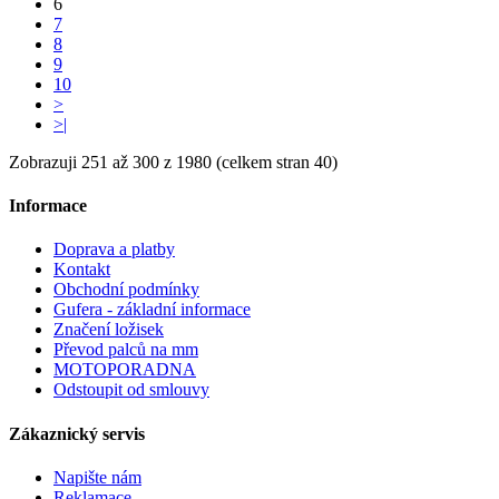
6
7
8
9
10
>
>|
Zobrazuji 251 až 300 z 1980 (celkem stran 40)
Informace
Doprava a platby
Kontakt
Obchodní podmínky
Gufera - základní informace
Značení ložisek
Převod palců na mm
MOTOPORADNA
Odstoupit od smlouvy
Zákaznický servis
Napište nám
Reklamace