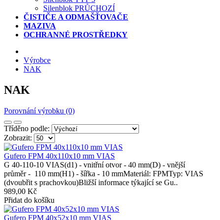
Silenblok PRŮCHOZÍ
ČISTIČE A ODMAŠŤOVAČE
MAZIVA
OCHRANNÉ PROSTŘEDKY
Výrobce
NAK
NAK
Porovnání výrobku (0)
Tříděno podle:
Zobrazit:
Gufero FPM 40x110x10 mm VIAS
G 40-110-10 VIAS(d1) - vnitřní otvor - 40 mm(D) - vnější
průměr - 110 mm(H1) - šířka - 10 mmMateriál: FPMTyp: VIAS
(dvoubřit s prachovkou)Bližší informace týkající se Gu..
989,00 Kč
Přidat do košíku
Gufero FPM 40x52x10 mm VIAS