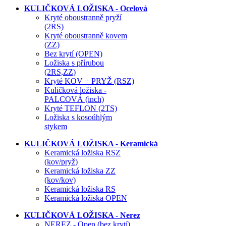
KULIČKOVÁ LOŽISKA - Ocelová
Kryté oboustranně pryží
(2RS)
Kryté oboustranně kovem
(ZZ)
Bez krytí (OPEN)
Ložiska s přírubou
(2RS,ZZ)
Kryté KOV + PRYŽ (RSZ)
Kuličková ložiska -
PALCOVÁ (inch)
Kryté TEFLON (2TS)
Ložiska s kosoúhlým
stykem
KULIČKOVÁ LOŽISKA - Keramická
Keramická ložiska RSZ
(kov/pryž)
Keramická ložiska ZZ
(kov/kov)
Keramická ložiska RS
Keramická ložiska OPEN
KULIČKOVÁ LOŽISKA - Nerez
NEREZ - Open (bez krytí)