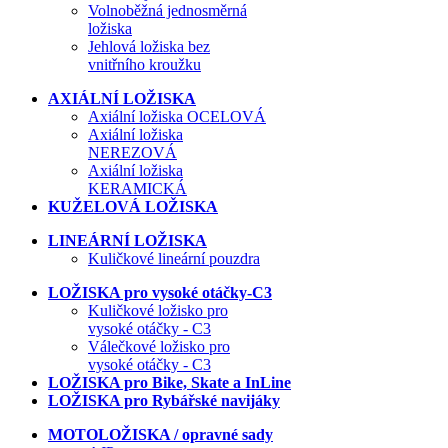
Volnoběžná jednosměrná
ložiska
Jehlová ložiska bez
vnitřního kroužku
AXIÁLNÍ LOŽISKA
Axiální ložiska OCELOVÁ
Axiální ložiska
NEREZOVÁ
Axiální ložiska
KERAMICKÁ
KUŽELOVÁ LOŽISKA
LINEÁRNÍ LOŽISKA
Kuličkové lineární pouzdra
LOŽISKA pro vysoké otáčky-C3
Kuličkové ložisko pro
vysoké otáčky - C3
Válečkové ložisko pro
vysoké otáčky - C3
LOŽISKA pro Bike, Skate a InLine
LOŽISKA pro Rybářské navijáky
MOTOLOŽISKA / opravné sady