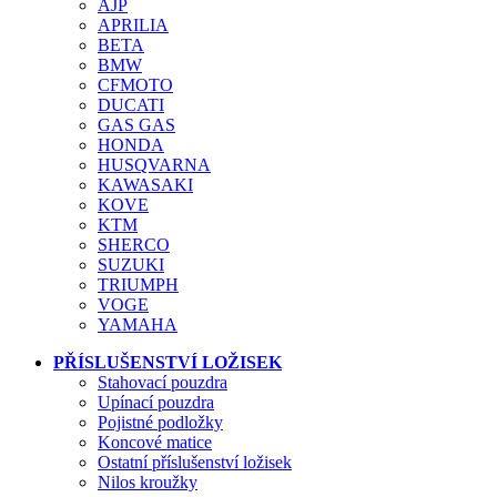
AJP
APRILIA
BETA
BMW
CFMOTO
DUCATI
GAS GAS
HONDA
HUSQVARNA
KAWASAKI
KOVE
KTM
SHERCO
SUZUKI
TRIUMPH
VOGE
YAMAHA
PŘÍSLUŠENSTVÍ LOŽISEK
Stahovací pouzdra
Upínací pouzdra
Pojistné podložky
Koncové matice
Ostatní příslušenství ložisek
Nilos kroužky