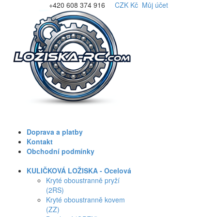
+420 608 374 916
CZK Kč
Můj účet
Doprava a platby
Kontakt
Obchodní podmínky
KULIČKOVÁ LOŽISKA - Ocelová
Kryté oboustranně pryží
(2RS)
Kryté oboustranně kovem
(ZZ)