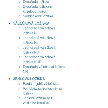
Dvouřadá ložiska
Dvouřadá ložiska s
kuželovou dírou
Soudečková ložiska
VÁLEČKOVÁ LOŽISKA
Jednořadá válečková
ložiska N
Jednořadá válečková
ložiska NJ
Jednořadá válečková
ložiska NU
Jednořadá válečková
ložiska NUP
Dvouřadá válečková ložiska
NN
JEHLOVÁ LOŽISKA
Radiální jehlová ložiska
Volnoběžná jednosměrná
ložiska
Jehlová ložiska bez
vnitřního kroužku